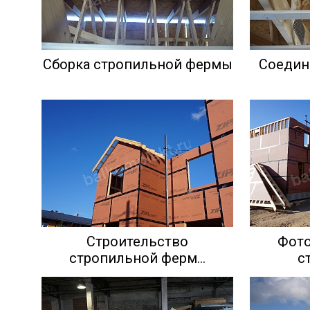
Сборка стропильной фермы
Соедин
Строительство
Фото
стропильной ферм...
с