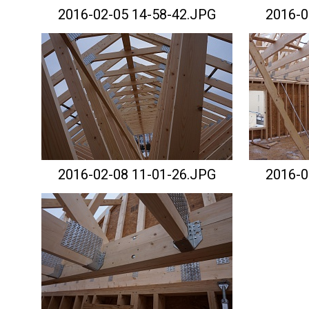
2016-02-05 14-58-42.JPG
2016-0
2016-02-08 11-01-26.JPG
2016-0