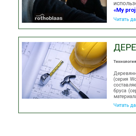
исполь
«My proj
Читать д
ДЕР
Технологи
Деревянн
(серия Wo
составляе
бруса (с
материала
Читать д