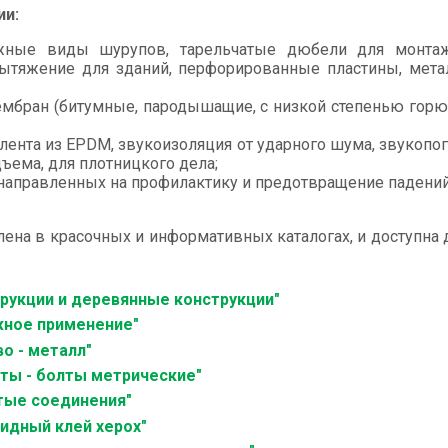
ии:
ые виды шурупов, тарельчатые дюбели для монтажа
вытяжение для зданий, перфорированные пластины, мета
бран (битумные, пародышащие, с низкой степенью горюч
ента из EPDM, звукоизоляция от ударного шума, звукопогл
дъема, для плотницкого дела;
 направленных на профилактику и предотвращение падений
ена в красочных и информативных каталогах, и доступна
рукции и деревянные конструкции"
жное применение"
о - металл"
ты - болты метрические"
тые соединения"
идный клей xepox"