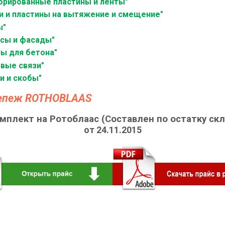
орированные пластины и ленты"
и и пластины на вытяжение и смещение"
ы"
асы и фасады"
ы для бетона"
вые связи"
и и скобы"
репеж ROTHOBLAAS
омплект на Ротоблаас (Составлен по остатку скл
от 24.11.2015